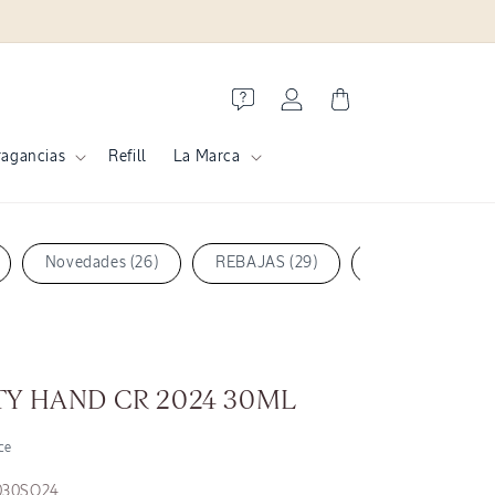
Iniciar
Carrito
sesión
ragancias
Refill
La Marca
Novedades (26)
REBAJAS (29)
Shea Butter (42)
TY HAND CR 2024 30ML
ce
030SO24