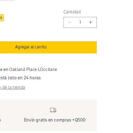
Cantidad
ta
Reducir
Aumentar
cantidad
cantidad
para
para
SOLIDARITY
SOLIDARITY
Agregar al carrito
HAND
HAND
CR
CR
2024
2024
30ML
30ML
le en
Oakland Place LOccitane
tá listo en 24 horas
 de la tienda
o
Envío gratis en compras +Q500