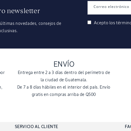
Correo electrónico
ro newsletter
Acepto los
término
 últimas novedades, consejos de
xclusivas.
ENVÍO
por
Entrega entre 2 a 3 días dentro del perímetro de
la ciudad de Guatemala.
n,
De 7 a 8 días hábiles en el interior del país. Envío
gratis en compras arriba de Q500
SERVICIO AL CLIENTE
FA