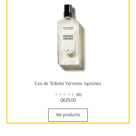
Eau de Toilette Verveine Agrumes
(0)
Precio
Q629.00
habitual
Ver producto