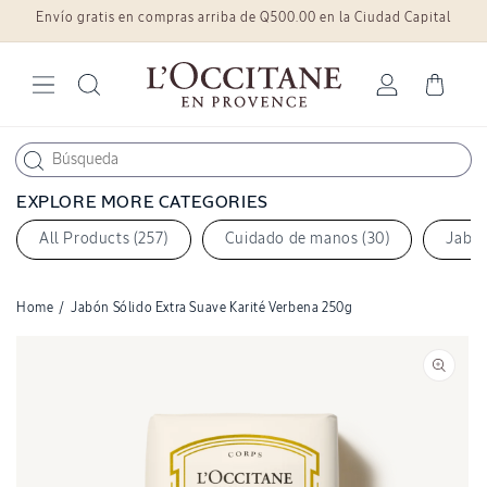
Envío gratis en compras arriba de Q500.00 en la Ciudad Capital
Ir
directamente
al contenido
Iniciar
Carrito
sesión
EXPLORE MORE CATEGORIES
All Products (257)
Cuidado de manos (30)
Jabon
Home
/
Jabón Sólido Extra Suave Karité Verbena 250g