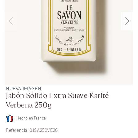
Abrir
Ab
NUEVA IMAGEN
elemento
el
Jabón Sólido Extra Suave Karité
multimedia
mu
3
4
Verbena 250g
en
en
una
un
ventana
ve
modal
mo
Hecho en France
SKU:
Referencia:
01SA250VE26