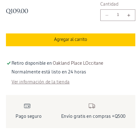
Cantidad
Precio
Q109.00
Reducir
Aum
habitual
cantidad
cant
para
para
Jabón
Jab
Agregar al carrito
Sólido
Sóli
Extra
Extr
Suave
Suav
Karité
Karit
Retiro disponible en
Oakland Place LOccitane
Verbena
Verb
Normalmente está listo en 24 horas
250g
250
Ver información de la tienda
Pago seguro
Envío gratis en compras +Q500