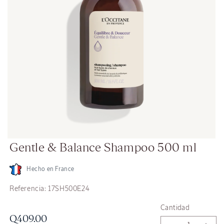
Abrir
Gentle & Balance Shampoo 500 ml
elemento
multimedia
2
en
Hecho en France
una
ventana
SKU:
Referencia:
17SH500E24
modal
Cantidad
Precio
Q409.00