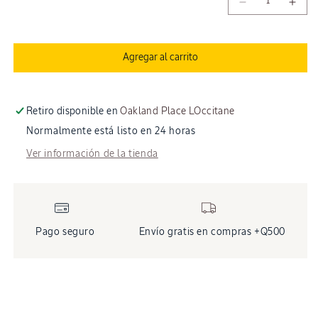
Reducir
Aum
habitual
cantidad
cant
para
para
Gentle
Gent
Agregar al carrito
&amp;
&am
Balance
Bala
Shampoo
Sha
500
500
Retiro disponible en
Oakland Place LOccitane
ml
ml
Normalmente está listo en 24 horas
Ver información de la tienda
Pago seguro
Envío gratis en compras +Q500