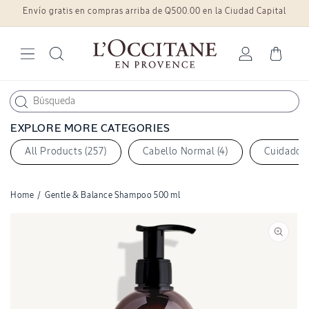
Envío gratis en compras arriba de Q500.00 en la Ciudad Capital
Ir
directamente
al contenido
Iniciar
Carrito
sesión
EXPLORE MORE CATEGORIES
All Products (257)
Cabello Normal (4)
Cuidado c
Home
/
Gentle & Balance Shampoo 500 ml