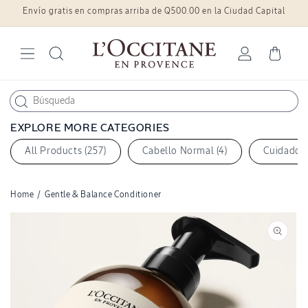
Envío gratis en compras arriba de Q500.00 en la Ciudad Capital
Ir
directamente
al contenido
Iniciar
Carrito
sesión
EXPLORE MORE CATEGORIES
All Products (257)
Cabello Normal (4)
Cuidado c
Home
/
Gentle & Balance Conditioner