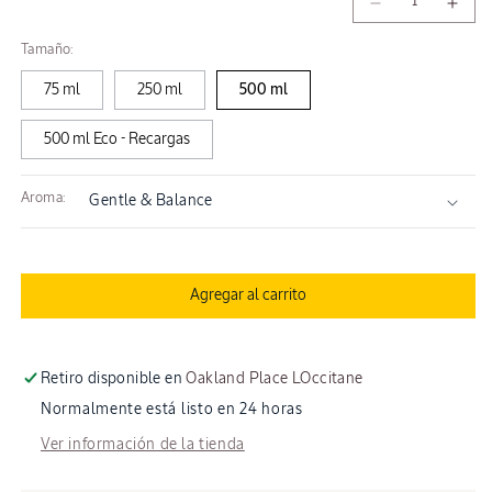
Reducir
Aum
habitual
cantidad
cant
Tamaño:
para
para
Gentle
Gent
75 ml
250 ml
500 ml
&amp;
&am
Balance
Bala
500 ml Eco - Recargas
Conditioner
Cond
Aroma:
Agregar al carrito
Retiro disponible en
Oakland Place LOccitane
Normalmente está listo en 24 horas
Ver información de la tienda