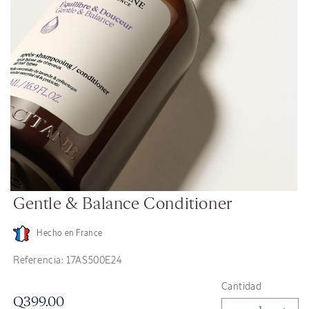
Abrir
Gentle & Balance Conditioner
elemento
multimedia
2
en
Hecho en France
una
ventana
SKU:
Referencia:
17AS500E24
modal
Cantidad
Precio
Q399.00