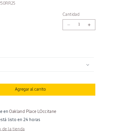
250RR25
Cantidad
Reducir
Aumentar
cantidad
cantidad
para
para
Gel
Gel
de
de
ducha
ducha
Rose
Rose
Agregar al carrito
le en
Oakland Place LOccitane
tá listo en 24 horas
 de la tienda