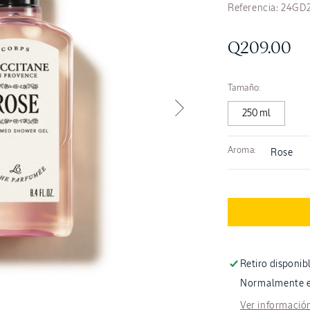
SKU:
Referencia:
24GD
Precio
Q209.00
habitual
Tamaño:
250 ml
Aroma:
Retiro disponib
Normalmente es
Abrir
elemento
Ver información
multimedia