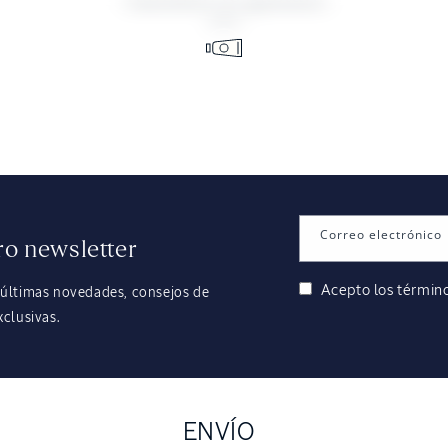
Correo electrónico
ro newsletter
Acepto los
término
 últimas novedades, consejos de
xclusivas.
ENVÍO