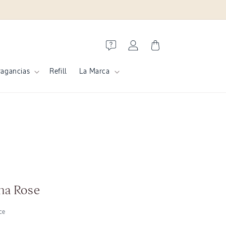
Iniciar
Carrito
sesión
ragancias
Refill
La Marca
ha Rose
ce