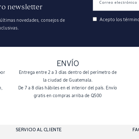
Correo electrónico
ro newsletter
Acepto los
término
 últimas novedades, consejos de
xclusivas.
ENVÍO
por
Entrega entre 2 a 3 días dentro del perímetro de
la ciudad de Guatemala.
n,
De 7 a 8 días hábiles en el interior del país. Envío
gratis en compras arriba de Q500
SERVICIO AL CLIENTE
FA