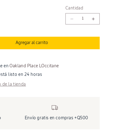
Cantidad
Reducir
Aumentar
cantidad
cantidad
para
para
Eco
Eco
Agregar al carrito
Refill
Refill
Crema
Crema
hidratante
hidratante
Harmonie
Harmonie
le en
Oakland Place LOccitane
Divina
Divina
tá listo en 24 horas
50ml
50ml
 de la tienda
o
Envío gratis en compras +Q500