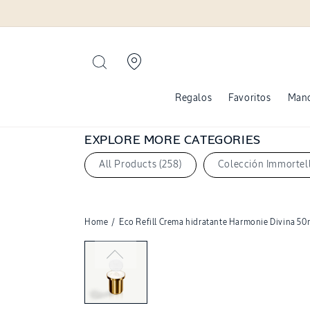
Ir
directamente
al contenido
Regalos
Favoritos
Man
EXPLORE MORE CATEGORIES
All Products (258)
Colección Immortell
Home
/
Eco Refill Crema hidratante Harmonie Divina 50