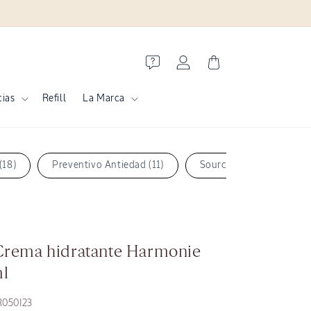
Iniciar
Carrito
sesión
cias
Refill
La Marca
(18)
Preventivo Antiedad (11)
Source d'Harmonie (3)
 Crema hidratante Harmonie
ml
050I23