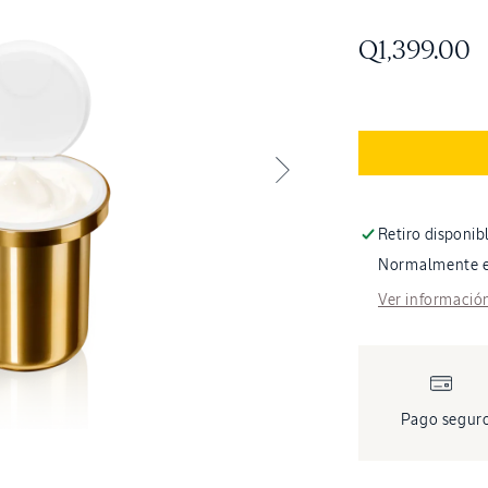
Precio
Q1,399.00
habitual
Retiro disponib
Normalmente es
Ver información
Pago segur
Abrir
elemento
multimedia