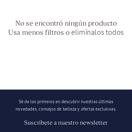
n
:
No se encontró ningún producto
Usa menos filtros o
elimínalos todos
Sé de los primeros en descubrir nuestras últimas
novedades, consejos de belleza y ofertas exclusivas.
Suscríbete a nuestro newsletter