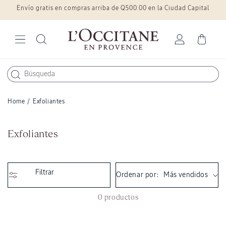
Envío gratis en compras arriba de Q500.00 en la Ciudad Capital
Ir
directamente
al contenido
Iniciar
Carrito
sesión
Home
/
Exfoliantes
C
Exfoliantes
o
l
e
Filtrar
Ordenar por:
c
c
0 productos
i
ó